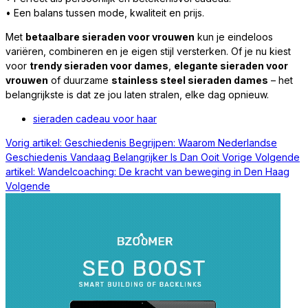
• Een balans tussen mode, kwaliteit en prijs.
Met
betaalbare sieraden voor vrouwen
kun je eindeloos
variëren, combineren en je eigen stijl versterken. Of je nu kiest
voor
trendy sieraden voor dames
,
elegante sieraden voor
vrouwen
of duurzame
stainless steel sieraden dames
– het
belangrijkste is dat ze jou laten stralen, elke dag opnieuw.
sieraden cadeau voor haar
Vorig artikel: Geschiedenis Begrijpen: Waarom Nederlandse
Geschiedenis Vandaag Belangrijker Is Dan Ooit
Vorige
Volgende
artikel: Wandelcoaching: De kracht van beweging in Den Haag
Volgende