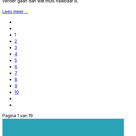
verder gaan dan wat thuis haalbaar is.
Lees meer …
1
2
3
4
5
6
7
8
9
10
Pagina 1 van 19