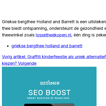
Griekse bergthee Holland and Barrett is een uitstek
thee biedt ontspanning, ondersteunt de gezondheid e
theewinkel zoals
lossetheekopen.nl
, één ding is zeke
griekse bergthee holland and barrett
Vorig artikel: Graffiti kinderfeestje als uniek alternati
kiezen?
Volgende