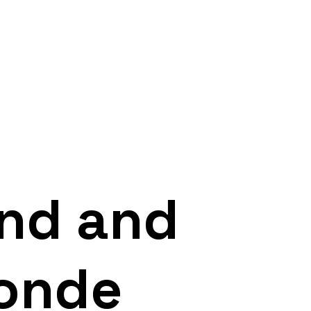
and and
zonde