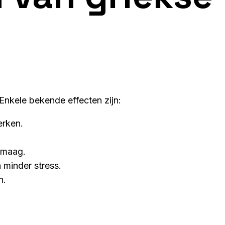
Enkele bekende effecten zijn:
erken.
 maag.
n minder stress.
n.