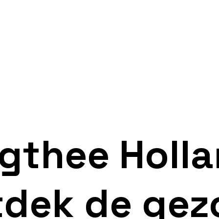
rgthee Holl
ntdek de ge