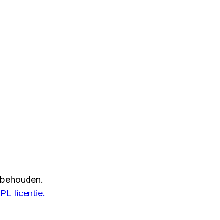
rbehouden.
L licentie.