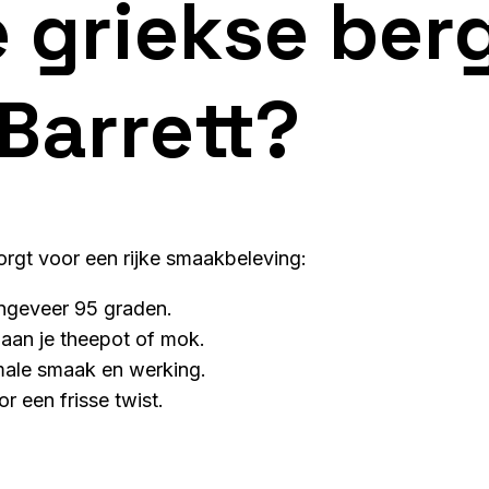
e griekse ber
Barrett?
orgt voor een rijke smaakbeleving:
ongeveer 95 graden.
 aan je theepot of mok.
imale smaak en werking.
r een frisse twist.