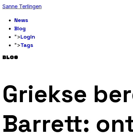
Sanne Terlingen
News
Blog
Login
">
Tags
">
BLOG
Griekse be
Barrett: o