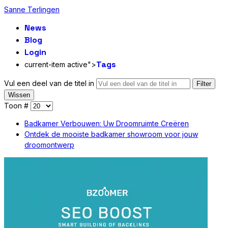
Sanne Terlingen
News
Blog
Login
Tags
current-item active">
Vul een deel van de titel in
Filter
Wissen
Toon #
Badkamer Verbouwen: Uw Droomruimte Creëren
Ontdek de mooiste badkamer showroom voor jouw
droomontwerp