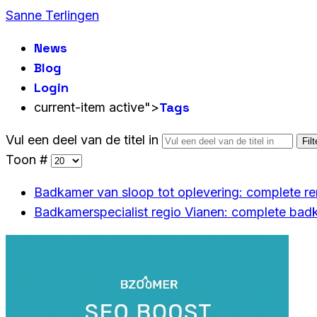
Sanne Terlingen
News
Blog
Login
Tags
current-item active">
Vul een deel van de titel in
Filt
Toon #
Badkamer van sloop tot oplevering: complete r
Badkamerspecialist regio Vianen: complete bad