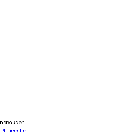
rbehouden.
L licentie.