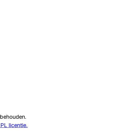
rbehouden.
L licentie.