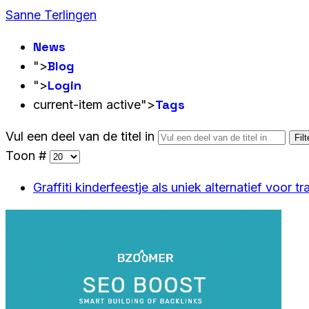
Sanne Terlingen
News
Blog
">
Login
">
Tags
current-item active">
Vul een deel van de titel in
Filt
Toon #
Graffiti kinderfeestje als uniek alternatief voor tr