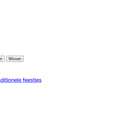
er
Wissen
aditionele feestjes