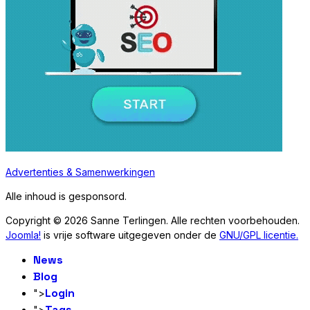
Advertenties & Samenwerkingen
Alle inhoud is gesponsord.
Copyright © 2026 Sanne Terlingen. Alle rechten voorbehouden.
Joomla!
is vrije software uitgegeven onder de
GNU/GPL licentie.
News
Blog
Login
">
Tags
">