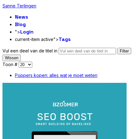
Sanne Terlingen
News
Blog
Login
">
Tags
current-item active">
Vul een deel van de titel in
Filter
Wissen
Toon #
Poppers kopen: alles wat je moet weten