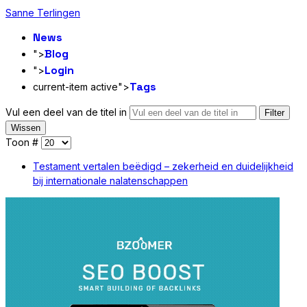
Sanne Terlingen
News
Blog
">
Login
">
Tags
current-item active">
Vul een deel van de titel in
Filter
Wissen
Toon #
Testament vertalen beëdigd – zekerheid en duidelijkheid
bij internationale nalatenschappen