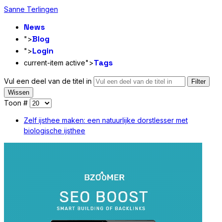
Sanne Terlingen
News
Blog
">
Login
">
Tags
current-item active">
Vul een deel van de titel in
Filter
Wissen
Toon #
Zelf ijsthee maken: een natuurlijke dorstlesser met
biologische ijsthee