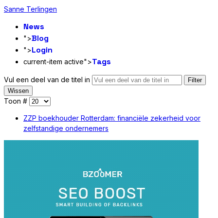
Sanne Terlingen
News
Blog
">
Login
">
Tags
current-item active">
Vul een deel van de titel in
Filter
Wissen
Toon #
ZZP boekhouder Rotterdam: financiële zekerheid voor
zelfstandige ondernemers