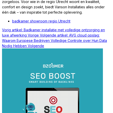
zorgeloos. Voor wie in de regio Utrecht woont en kwaliteit,
comfort en design zoekt, biedt Vanson Installaties alles onder
één dak – van inspiratie tot perfecte oplevering.
badkamer showroom regio Utrecht
Vorig artikel: Badkamer installatie met volledige ontzorging en
luxe afwerking
Vorige
Volgende artikel: AVG cloud opslag:
Waarom Europese Bedrijven Volledige Controle over Hun Data
Nodig Hebben
Volgende