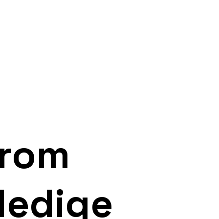
arom
ledige