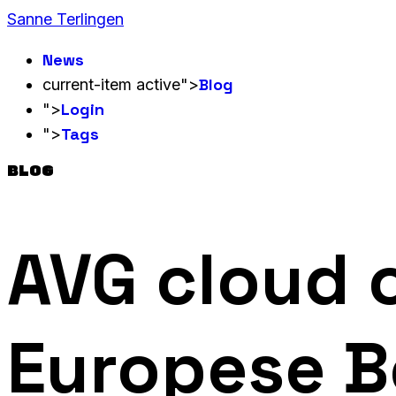
Sanne Terlingen
News
Blog
current-item active">
Login
">
Tags
">
BLOG
AVG cloud 
Europese Be