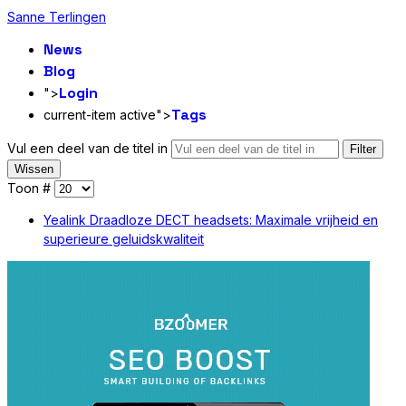
Sanne Terlingen
News
Blog
Login
">
Tags
current-item active">
Vul een deel van de titel in
Filter
Wissen
Toon #
Yealink Draadloze DECT headsets: Maximale vrijheid en
superieure geluidskwaliteit