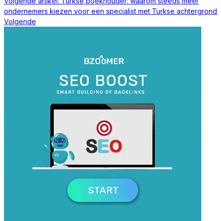
Volgende artikel: Turkse boekhouder: waarom steeds meer
ondernemers kiezen voor een specialist met Turkse achtergrond
Volgende