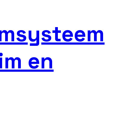
rmsysteem
lim en