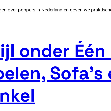
gen over poppers in Nederland en geven we praktische 
ijl onder Één
elen, Sofa’s 
nkel