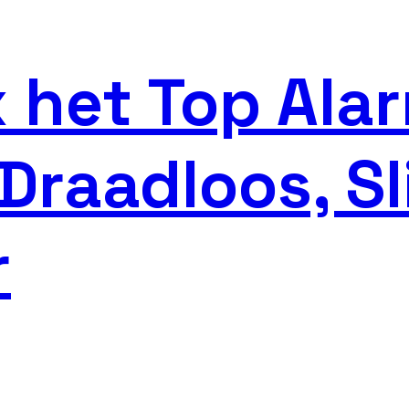
 het Top Ala
 Draadloos, S
r