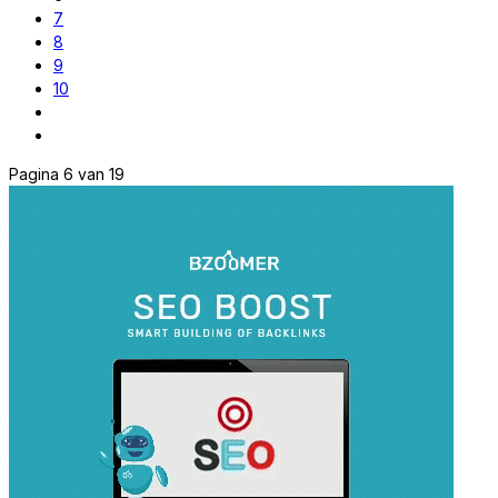
7
8
9
10
Pagina 6 van 19