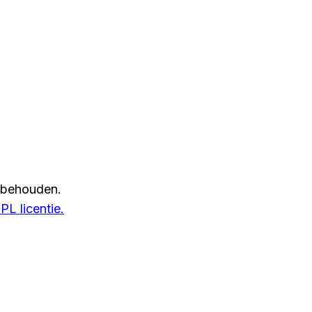
rbehouden.
L licentie.