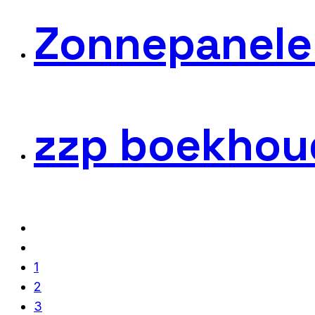
Zonnepanele
zzp boekhou
1
2
3