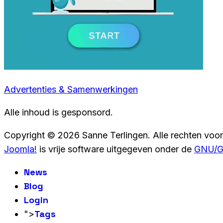
Advertenties & Samenwerkingen
Alle inhoud is gesponsord.
Copyright © 2026 Sanne Terlingen. Alle rechten voo
Joomla!
is vrije software uitgegeven onder de
GNU/GP
News
Blog
Login
Tags
">