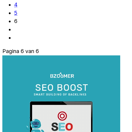
4
5
6
Pagina 6 van 6